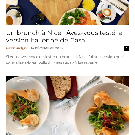
Un brunch à Nice : Avez-vous testé la
version Italienne de Casa...
-
AblaCarolyn
14 décembre 2018
0
Si vous avez envie de tester un brunch à Nice, j’ai une version que
vous allez adorer : celle du Casa Leya où les saveurs...