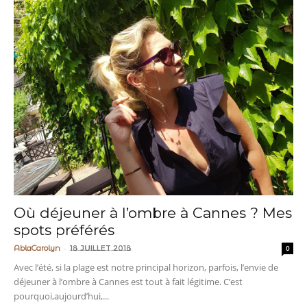
Où déjeuner à l’ombre à Cannes ? Mes
spots préférés
-
AblaCarolyn
18 juillet 2018
0
Avec l’été, si la plage est notre principal horizon, parfois, l’envie de
déjeuner à l’ombre à Cannes est tout à fait légitime. C’est
pourquoi,aujourd’hui,...