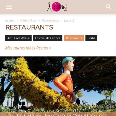
accueil
Côte d'Azur
Restaurants
page 2
RESTAURANTS
Actu Cote d'azur
Festival de Cannes
Restaurants
Sortir
Mes autres idées Restos >
Un festival de couleurs sur la Côte d’Azur à