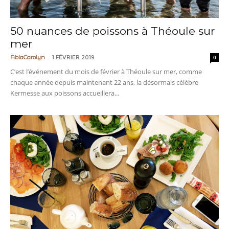
50 nuances de poissons à Théoule sur
mer
-
AblaCarolyn
1 février 2019
0
C’est l’événement du mois de février à Théoule sur mer, comme
chaque année depuis maintenant 22 ans, la désormais célèbre
Kermesse aux poissons accueillera...