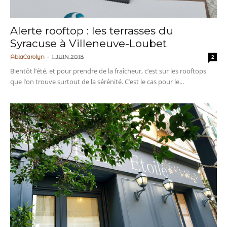
Alerte rooftop : les terrasses du
Syracuse à Villeneuve-Loubet
-
AblaCarolyn
1 juin 2018
2
Bientôt l’été, et pour prendre de la fraîcheur, c’est sur les rooftops
que l’on trouve surtout de la sérénité. C’est le cas pour le...