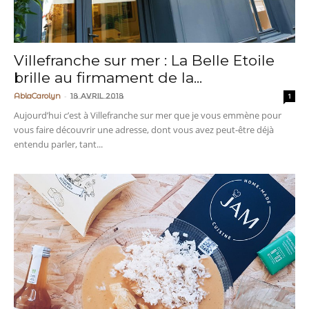
Villefranche sur mer : La Belle Etoile
brille au firmament de la...
-
AblaCarolyn
18 avril 2018
1
Aujourd’hui c’est à Villefranche sur mer que je vous emmène pour
vous faire découvrir une adresse, dont vous avez peut-être déjà
entendu parler, tant...