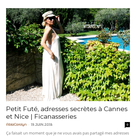
Petit Futé, adresses secrètes à Cannes
et Nice | Ficanasseries
-
AblaCarolyn
19 juin 2018
0
Ça faisait un moment que je ne vous avais pas partagé mes adresses