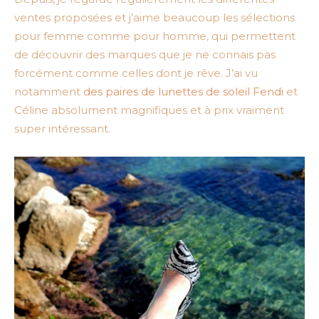
ventes proposées et j’aime beaucoup les sélections
pour femme comme pour homme, qui permettent
de découvrir des marques que je ne connais pas
forcément comme celles dont je rêve. J’ai vu
notamment
des paires de lunettes de soleil Fendi
et
Céline absolument magnifiques et à prix vraiment
super intéressant.