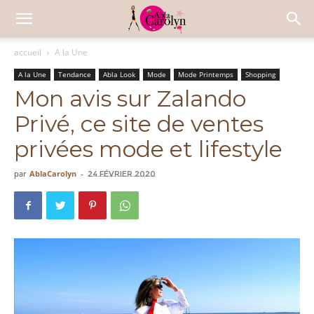
accueil
A la Une
A la Une
Tendance
Abla Look
Mode
Mode Printemps
Shopping
Mon avis sur Zalando
Privé, ce site de ventes
privées mode et lifestyle
par
AblaCarolyn
-
24 février 2020