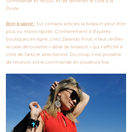
commande et retour, et de ramener le colis à la
Poste.
Bon à savoir :
Sur certains articles la livraison peut être
plus ou moins rapide. Contrairement à d’autres
boutiques en ligne, chez Zalando Privé, il faut vérifier
la case déroulante « délai de livraison » qui s’affiche à
côte de l’article sélectionné. Du coup, il est possible
de recevoir votre commande en plusieurs fois.