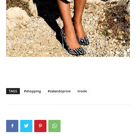
TAGS
#shopping
#zalandoprive
mode