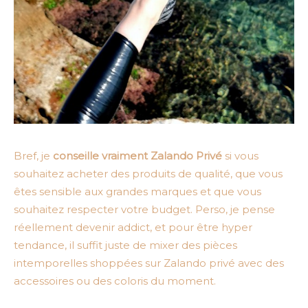
Bref, je
conseille vraiment Zalando Privé
si vous
souhaitez acheter des produits de qualité, que vous
êtes sensible aux grandes marques et que vous
souhaitez respecter votre budget. Perso, je pense
réellement devenir addict, et pour être hyper
tendance, il suffit juste de mixer des pièces
intemporelles shoppées sur Zalando privé avec des
accessoires ou des coloris du moment.