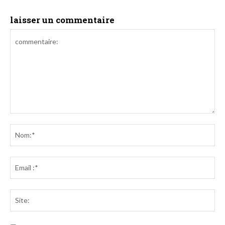
laisser un commentaire
commentaire:
No
Em
:*
Sit