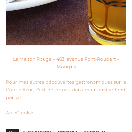
La Maison Rouge – 463, avenue Font-Roubert –
Mougins
Pour mes autres découvertes gastronomiques sur la
Côte d’Azur, c’est désormais dans ma
rubrique food,
par ici
!
AblaCarolyn
TAGS
cuisine marocaine
gastronomie
maison rouge