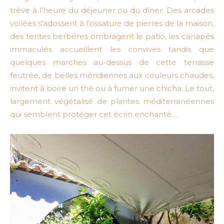
trêve à l’heure du déjeuner ou du dîner. Des arcades
voilées s’adossent à l’ossature de pierres de la maison,
des tentes berbères ombragent le patio, les canapés
immaculés accueillent les convives tandis que
quelques marches au-dessus de cette terrasse
feutrée, de belles méridiennes aux couleurs chaudes,
invitent à boire un thé ou à fumer une chicha. Le tout,
largement végétalisé de plantes méditerranéennes
qui semblent protéger cet écrin enchanté…