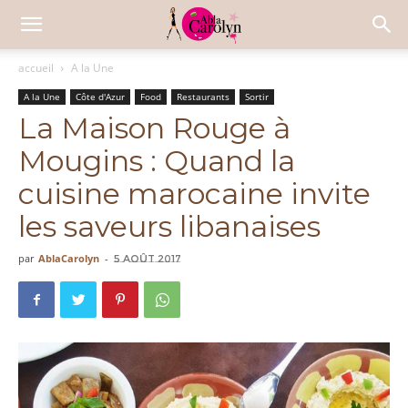
accueil
A la Une
A la Une
Côte d'Azur
Food
Restaurants
Sortir
La Maison Rouge à
Mougins : Quand la
cuisine marocaine invite
les saveurs libanaises
par
AblaCarolyn
-
5 août 2017