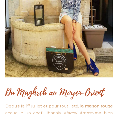
Du Maghreb au Moyen-Orient
er
Depuis le 1
juillet et pour tout l’été,
la maison rouge
accueille un chef Libanais,
Marcel Ammoune
, bien